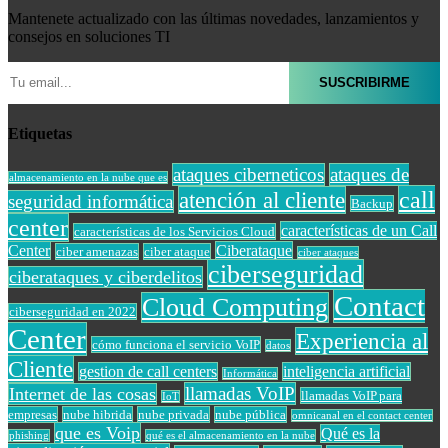
Mantenete actualizado con las últimas novedades, lanzamientos y
consejos en soluciones TI
Etiquetas
ataques ciberneticos
ataques de
almacenamiento en la nube que es
call
atención al cliente
seguridad informática
Backup
center
características de un Call
características de los Servicios Cloud
Center
Ciberataque
ciber amenazas
ciber ataque
ciber ataques
ciberseguridad
ciberataques y ciberdelitos
Contact
Cloud Computing
ciberseguridad en 2022
Center
Experiencia al
cómo funciona el servicio VoIP
datos
Cliente
gestion de call centers
inteligencia artificial
Informática
llamadas VoIP
Internet de las cosas
llamadas VoIP para
IoT
empresas
nube hibrida
nube privada
nube pública
omnicanal en el contact center
que es Voip
Qué es la
phishing
qué es el almacenamiento en la nube