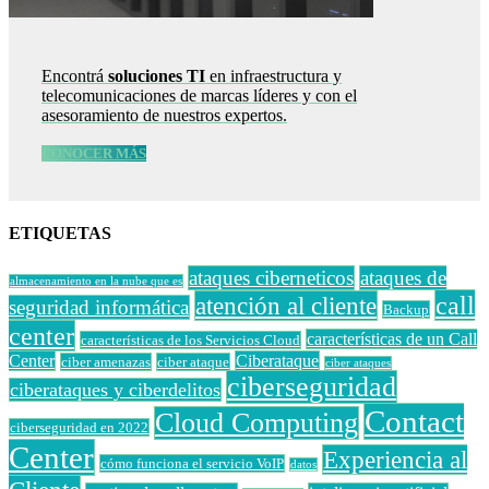
Encontrá
soluciones TI
en infraestructura y
telecomunicaciones de marcas líderes y con el
asesoramiento de nuestros expertos.
CONOCER MÁS
ETIQUETAS
ataques ciberneticos
ataques de
almacenamiento en la nube que es
call
atención al cliente
seguridad informática
Backup
center
características de un Call
características de los Servicios Cloud
Center
Ciberataque
ciber amenazas
ciber ataque
ciber ataques
ciberseguridad
ciberataques y ciberdelitos
Contact
Cloud Computing
ciberseguridad en 2022
Center
Experiencia al
cómo funciona el servicio VoIP
datos