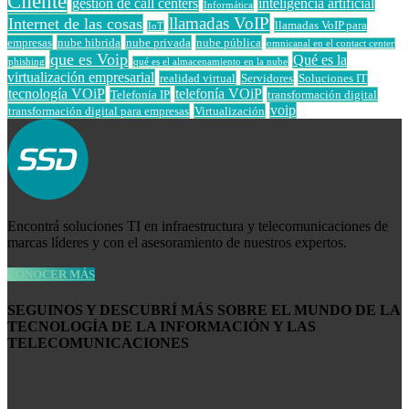
Cliente
gestion de call centers
inteligencia artificial
Informática
llamadas VoIP
Internet de las cosas
llamadas VoIP para
IoT
empresas
nube hibrida
nube privada
nube pública
omnicanal en el contact center
que es Voip
Qué es la
phishing
qué es el almacenamiento en la nube
virtualización empresarial
realidad virtual
Servidores
Soluciones IT
tecnología VOiP
telefonía VOiP
Telefonía IP
transformación digital
voip
transformación digital para empresas
Virtualización
Encontrá soluciones TI en infraestructura y telecomunicaciones de
marcas líderes y con el asesoramiento de nuestros expertos.
CONOCER MÁS
SEGUINOS Y DESCUBRÍ MÁS SOBRE EL MUNDO DE LA
TECNOLOGÍA DE LA INFORMACIÓN Y LAS
TELECOMUNICACIONES