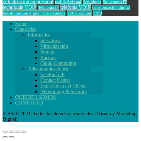
virtualización empresarial
realidad virtual
Servidores
Soluciones IT
tecnología VOiP
telefonía VOiP
Telefonía IP
transformación digital
voip
transformación digital para empresas
Virtualización
Home
Categorías
Informática
Servidores
Virtualización
Storage
Backup
Cloud Computing
Telecomunicaciones
Telefonía IP
Contact Center
Experiencia del Cliente
Networking & Security
QUIENES SOMOS
CONTACTO
© SSD | 2021. Todos los derechos reservados | Diseño y Marketing
Digital: