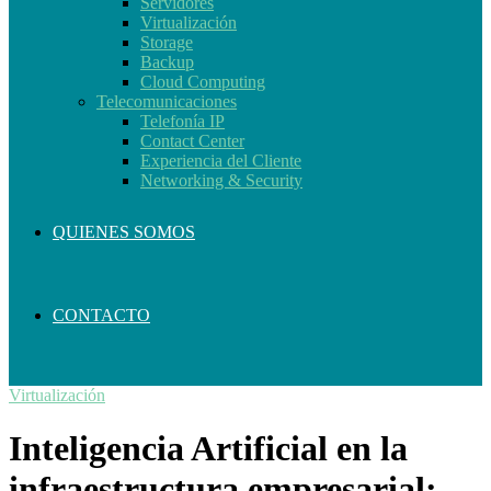
Servidores
Virtualización
Storage
Backup
Cloud Computing
Telecomunicaciones
Telefonía IP
Contact Center
Experiencia del Cliente
Networking & Security
QUIENES SOMOS
CONTACTO
Virtualización
Inteligencia Artificial en la
infraestructura empresarial: