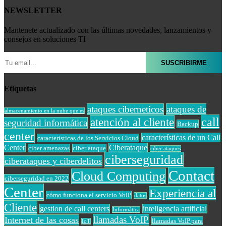
NEWSLETTER
Mantenete actualizado con las últimas novedades, lanzamientos y
consejos en soluciones TI
Etiquetas
ataques ciberneticos
ataques de
almacenamiento en la nube que es
call
atención al cliente
seguridad informática
Backup
center
características de un Call
características de los Servicios Cloud
Center
Ciberataque
ciber amenazas
ciber ataque
ciber ataques
ciberseguridad
ciberataques y ciberdelitos
Contact
Cloud Computing
ciberseguridad en 2022
Center
Experiencia al
cómo funciona el servicio VoIP
datos
Cliente
gestion de call centers
inteligencia artificial
Informática
llamadas VoIP
Internet de las cosas
llamadas VoIP para
IoT