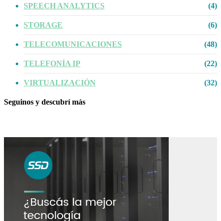
SPEECH ANALYTICS
(4)
STORAGE
(6)
TELECOMUNICACIONES
(48)
TELEFONÍA IP
(22)
VIRTUALIZACIÓN
(32)
Seguinos y descubrí más