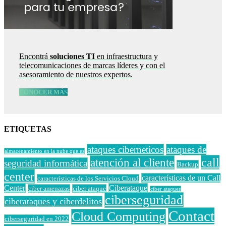
Encontrá
soluciones TI
en infraestructura y
telecomunicaciones de marcas líderes y con el
asesoramiento de nuestros expertos.
CONOCER MÁS
ETIQUETAS
ataques ciberneticos
ataques de
almacenamiento en la nube que es
call
atención al cliente
seguridad informática
Backup
center
características de un Call
características de los Servicios Cloud
Center
Ciberataque
ciber amenazas
ciber ataque
ciber ataques
ciberseguridad
ciberataques y ciberdelitos
Contact
Cloud Computing
ciberseguridad en 2022