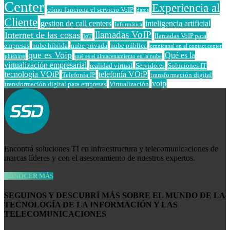
Center
Experiencia al
cómo funciona el servicio VoIP
datos
Cliente
gestion de call centers
inteligencia artificial
Informática
llamadas VoIP
Internet de las cosas
llamadas VoIP para
IoT
empresas
nube hibrida
nube privada
nube pública
omnicanal en el contact center
que es Voip
Qué es la
phishing
qué es el almacenamiento en la nube
virtualización empresarial
realidad virtual
Servidores
Soluciones IT
tecnología VOiP
telefonía VOiP
Telefonía IP
transformación digital
voip
transformación digital para empresas
Virtualización
Encontrá soluciones TI en infraestructura y telecomunicaciones de
marcas líderes y con el asesoramiento de nuestros expertos.
CONOCER MÁS
SEGUINOS Y DESCUBRÍ MÁS SOBRE EL MUNDO DE LA
TECNOLOGÍA DE LA INFORMACIÓN Y LAS
TELECOMUNICACIONES