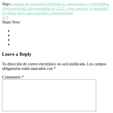
Tags
|
ataques de seguridad informática
,
ciberataques y ciberdelitos
,
ciberseguridad
,
ciberseguridad en 2022
,
como mejorar la seguridad
de datos
,
ibros para aprender Ciberseguridad
0
0
Share Now
Leave a Reply
Tu dirección de correo electrónico no será publicada.
Los campos
obligatorios están marcados con
*
Comentario
*