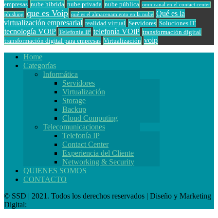
empresas
nube hibrida
nube privada
nube pública
omnicanal en el contact center
que es Voip
Qué es la
phishing
qué es el almacenamiento en la nube
virtualización empresarial
realidad virtual
Servidores
Soluciones IT
tecnología VOiP
telefonía VOiP
Telefonía IP
transformación digital
voip
transformación digital para empresas
Virtualización
Home
Categorías
Informática
Servidores
Virtualización
Storage
Backup
Cloud Computing
Telecomunicaciones
Telefonía IP
Contact Center
Experiencia del Cliente
Networking & Security
QUIENES SOMOS
CONTACTO
© SSD | 2021. Todos los derechos reservados | Diseño y Marketing
Digital: