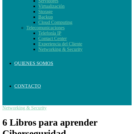
Servidores
Virtualización
Storage
Backup
Cloud Computing
Telecomunicaciones
Telefonía IP
Contact Center
Experiencia del Cliente
Networking & Security
QUIENES SOMOS
CONTACTO
Networking & Security
6 Libros para aprender
Ciberseguridad