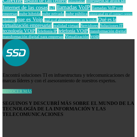
gestion de call centers
inteligencia artificial
Informática
llamadas VoIP
Internet de las cosas
llamadas VoIP para
IoT
empresas
nube hibrida
nube privada
nube pública
omnicanal en el contact center
que es Voip
Qué es la
phishing
qué es el almacenamiento en la nube
virtualización empresarial
realidad virtual
Servidores
Soluciones IT
tecnología VOiP
telefonía VOiP
Telefonía IP
transformación digital
voip
transformación digital para empresas
Virtualización
Encontrá soluciones TI en infraestructura y telecomunicaciones de
marcas líderes y con el asesoramiento de nuestros expertos.
CONOCER MÁS
SEGUINOS Y DESCUBRÍ MÁS SOBRE EL MUNDO DE LA
TECNOLOGÍA DE LA INFORMACIÓN Y LAS
TELECOMUNICACIONES