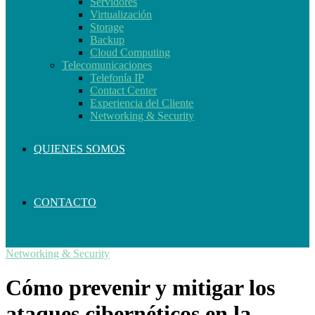
Servidores
Virtualización
Storage
Backup
Cloud Computing
Telecomunicaciones
Telefonía IP
Contact Center
Experiencia del Cliente
Networking & Security
QUIENES SOMOS
CONTACTO
Networking & Security
Cómo prevenir y mitigar los
ataques cibernéticos en la