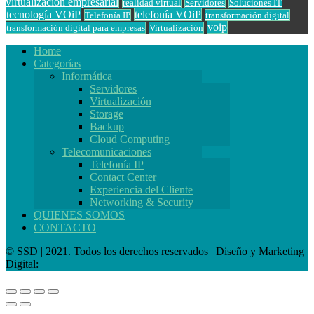
virtualización empresarial
realidad virtual
Servidores
Soluciones IT
tecnología VOiP
telefonía VOiP
Telefonía IP
transformación digital
voip
transformación digital para empresas
Virtualización
Home
Categorías
Informática
Servidores
Virtualización
Storage
Backup
Cloud Computing
Telecomunicaciones
Telefonía IP
Contact Center
Experiencia del Cliente
Networking & Security
QUIENES SOMOS
CONTACTO
© SSD | 2021. Todos los derechos reservados | Diseño y Marketing
Digital: