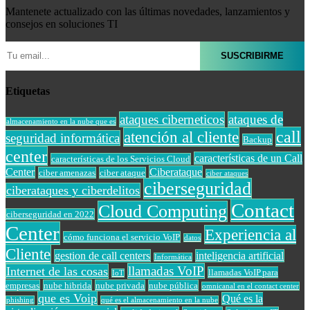
Mantenete actualizado con las últimas novedades, lanzamientos y
consejos en soluciones TI
Etiquetas
ataques ciberneticos
ataques de
almacenamiento en la nube que es
call
atención al cliente
seguridad informática
Backup
center
características de un Call
características de los Servicios Cloud
Center
Ciberataque
ciber amenazas
ciber ataque
ciber ataques
ciberseguridad
ciberataques y ciberdelitos
Contact
Cloud Computing
ciberseguridad en 2022
Center
Experiencia al
cómo funciona el servicio VoIP
datos
Cliente
gestion de call centers
inteligencia artificial
Informática
llamadas VoIP
Internet de las cosas
llamadas VoIP para
IoT
empresas
nube hibrida
nube privada
nube pública
omnicanal en el contact center
que es Voip
Qué es la
phishing
qué es el almacenamiento en la nube