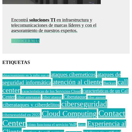
Encontrá
soluciones TI
en infraestructura y
telecomunicaciones de marcas líderes y con el
asesoramiento de nuestros expertos.
CONOCER MÁS
ETIQUETAS
ataques ciberneticos
ataques de
almacenamiento en la nube que es
call
atención al cliente
seguridad informática
Backup
center
características de un Call
características de los Servicios Cloud
Center
Ciberataque
ciber amenazas
ciber ataque
ciber ataques
ciberseguridad
ciberataques y ciberdelitos
Contact
Cloud Computing
ciberseguridad en 2022
Center
Experiencia al
cómo funciona el servicio VoIP
datos
Cliente