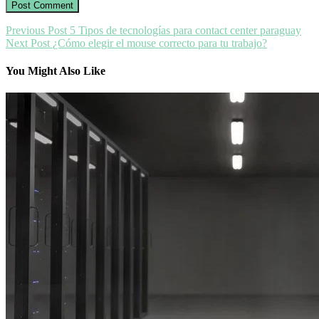
Previous Post
5 Tipos de tecnologías para contact center paraguay
Next Post
¿Cómo elegir el mouse correcto para tu trabajo?
You Might Also Like