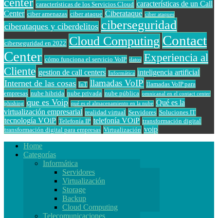
center
características de un Call
características de los Servicios Cloud
Center
Ciberataque
ciber amenazas
ciber ataque
ciber ataques
ciberseguridad
ciberataques y ciberdelitos
Contact
Cloud Computing
ciberseguridad en 2022
Center
Experiencia al
cómo funciona el servicio VoIP
datos
Cliente
gestion de call centers
inteligencia artificial
Informática
llamadas VoIP
Internet de las cosas
llamadas VoIP para
IoT
empresas
nube hibrida
nube privada
nube pública
omnicanal en el contact center
que es Voip
Qué es la
phishing
qué es el almacenamiento en la nube
virtualización empresarial
realidad virtual
Servidores
Soluciones IT
tecnología VOiP
telefonía VOiP
Telefonía IP
transformación digital
voip
transformación digital para empresas
Virtualización
Home
Categorías
Informática
Servidores
Virtualización
Storage
Backup
Cloud Computing
Telecomunicaciones