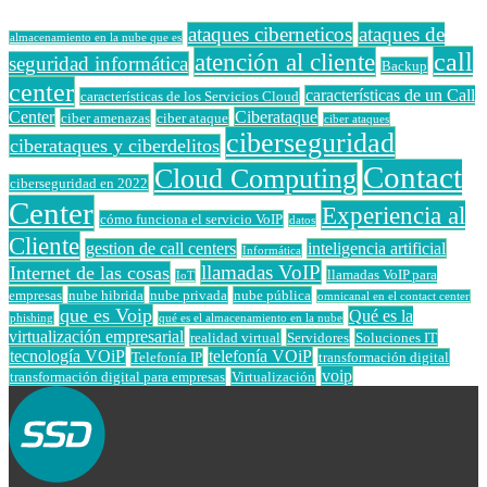
ataques ciberneticos
ataques de
almacenamiento en la nube que es
call
atención al cliente
seguridad informática
Backup
center
características de un Call
características de los Servicios Cloud
Center
Ciberataque
ciber amenazas
ciber ataque
ciber ataques
ciberseguridad
ciberataques y ciberdelitos
Contact
Cloud Computing
ciberseguridad en 2022
Center
Experiencia al
cómo funciona el servicio VoIP
datos
Cliente
gestion de call centers
inteligencia artificial
Informática
llamadas VoIP
Internet de las cosas
llamadas VoIP para
IoT
empresas
nube hibrida
nube privada
nube pública
omnicanal en el contact center
que es Voip
Qué es la
phishing
qué es el almacenamiento en la nube
virtualización empresarial
realidad virtual
Servidores
Soluciones IT
tecnología VOiP
telefonía VOiP
Telefonía IP
transformación digital
voip
transformación digital para empresas
Virtualización