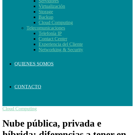
Servidores
Virtualización
Storage
Backup
Cloud Computing
Telecomunicaciones
Telefonía IP
Contact Center
Experiencia del Cliente
Networking & Security
QUIENES SOMOS
CONTACTO
Cloud Computing
Nube pública, privada e
híbrida: diferencias a tener en