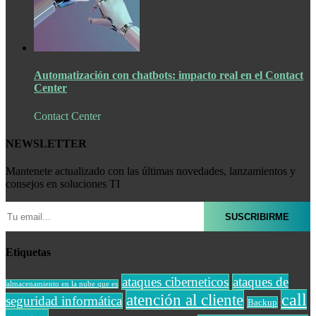
Automatización con chatbots: impacto real en el Contact
Center
Contact Center
NEWSLETTER
Mantenete actualizado con las últimas novedades, lanzamientos y
consejos en soluciones TI
Etiquetas
ataques ciberneticos
ataques de
almacenamiento en la nube que es
call
atención al cliente
seguridad informática
Backup