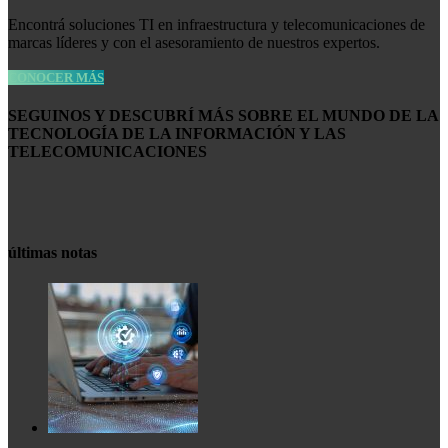
Encontrá soluciones TI en infraestructura y telecomunicaciones de
marcas líderes y con el asesoramiento de nuestros expertos.
CONOCER MÁS
SEGUINOS Y DESCUBRÍ MÁS SOBRE EL MUNDO DE LA
TECNOLOGÍA DE LA INFORMACIÓN Y LAS
TELECOMUNICACIONES
últimas notas